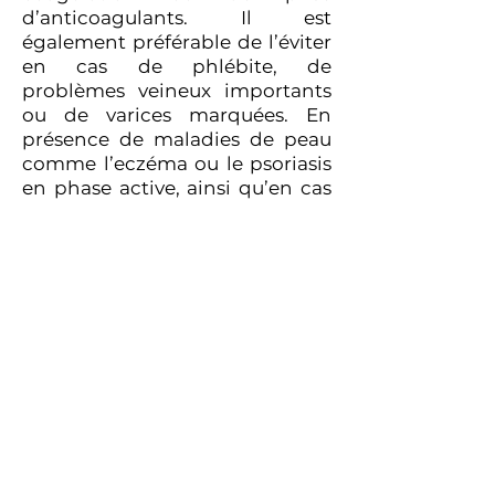
d’anticoagulants. Il est
également préférable de l’éviter
en cas de phlébite, de
problèmes veineux importants
ou de varices marquées. En
présence de maladies de peau
comme l’eczéma ou le psoriasis
en phase active, ainsi qu’en cas
de fièvre ou d’infection en cours,
il est recommandé de reporter
la séance. Enfin, pendant la
grossesse, certaines zones
peuvent être contre-indiquées :
il est donc conseillé de
demander un avis médical.
👉 Des marques temporaires
(type bleus) peuvent apparaître
après la séance, c’est une
réaction normale.
Le lymphodrainage et le massage aux