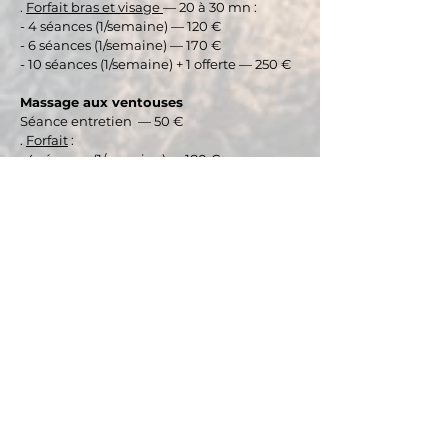
.
Forfait bras et visage
— 20 à 30 mn :
- 4 séances (1/semaine) — 120 €
- 6 séances (1/semaine) — 170 €
- 10 séances (1/semaine) + 1 offerte — 250 €
Massage aux ventouses
Séance entretien — 50 €
.
Forfait
:
. 4 séances (1/semaine) — 180 €
- 6 séances (1/semaine) — 260 €
- 10 séances (1/semaine) — 400 €
Cure silhouette et circulation :
Lymphodrainage corps entier +
ventouses (1/par semaine)
-
Forfait
:
. 4 séances (1 séance Lymphodrainage + 1
séance massage ventouses/semaine) —
440 €
- 6 séances (1 séance Lymphodrainage + 1
séance massage ventouses/semaine) —
600€
- 10 séances (1 séance Lymphodrainage + 1
séance massage ventouses/semaine) + 1