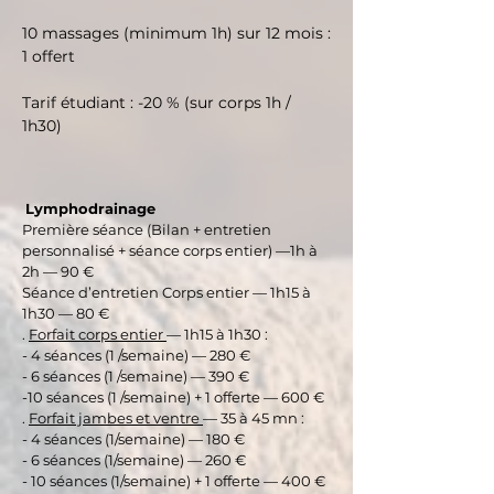
10 massages (minimum 1h) sur 12 mois :
1 offert
Tarif étudiant : -20 % (sur corps 1h /
1h30)
Lymphodrainage
Première séance (Bilan + entretien
personnalisé + séance corps entier) —1h à
2h — 90 €
Séance d’entretien Corps entier — 1h15 à
1h30 — 80 €​
.
Forfait corps entier
— 1h15 à 1h30 :
- 4 séances (1 /semaine) — 280 €
- 6 séances (1 /semaine) — 390 €
-10 séances (1 /semaine) + 1 offerte — 600 €
.
Forfait jambes et ventre
— 35 à 45 mn :
- 4 séances (1/semaine) — 180 €
- 6 séances (1/semaine) — 260 €
- 10 séances (1/semaine) + 1 offerte — 400 €